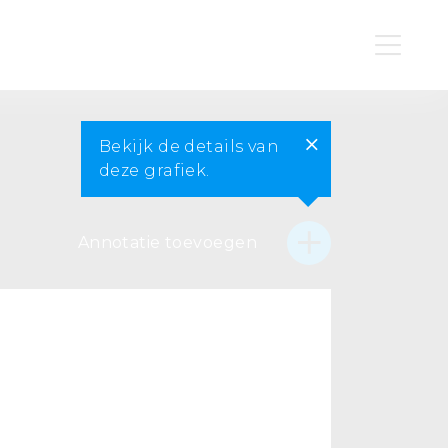
Bekijk de details van
deze grafiek.
Annotatie toevoegen