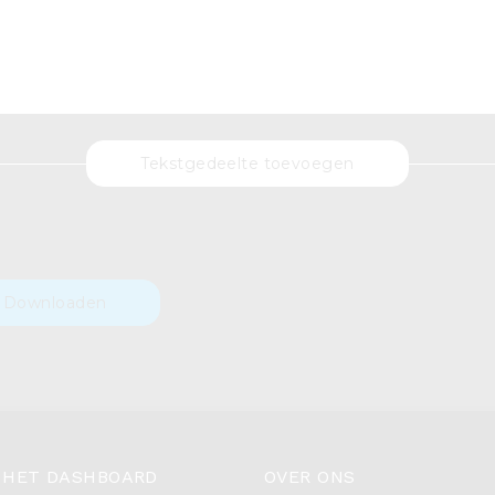
Tekstgedeelte toevoegen
Downloaden
 HET DASHBOARD
OVER ONS